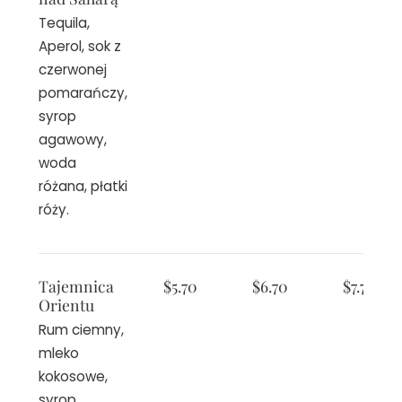
Tequila,
Aperol, sok z
czerwonej
pomarańczy,
syrop
agawowy,
woda
różana, płatki
róży.
Tajemnica
$5.70
$6.70
$7.70
Orientu
Rum ciemny,
mleko
kokosowe,
syrop