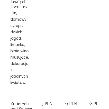
Leśnych
Owoców
Gin,
domowy
syrop z
dzikich
jagód,
limonka,
białe wino
musujące,
dekoracja
z
jadalnych
kwiatów.
Zmierzch
17 PLN
23 PLN
28 PLN
nad Saharą