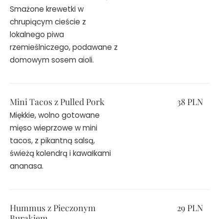
Smażone krewetki w
chrupiącym cieście z
lokalnego piwa
rzemieślniczego, podawane z
domowym sosem aioli.
Mini Tacos z Pulled Pork
38 PLN
Miękkie, wolno gotowane
mięso wieprzowe w mini
tacos, z pikantną salsą,
świeżą kolendrą i kawałkami
ananasa.
Hummus z Pieczonym
29 PLN
Burakiem